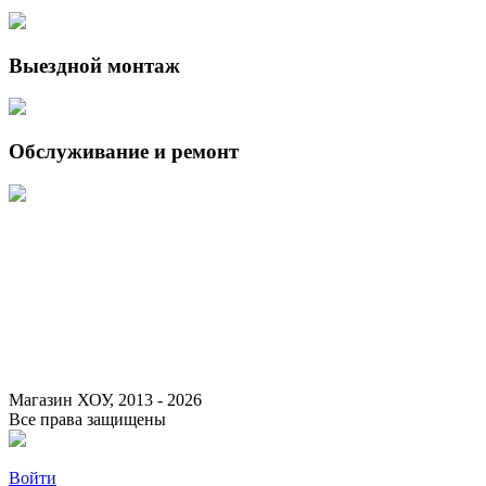
Выездной монтаж
Обслуживание и ремонт
Данный интернет-сайт носит исключительно информационный
характер и ни при каких условиях не является публичной офертой,
определяемой положениями Статьи 437 (2) Гражданского кодекса
Российской Федерации.
Для получения подробной информации о наличии и стоимости
указанных товаров и (или) услуг, пожалуйста, обращайтесь к
менеджеру сайта с помощью специальной формы связи или по
указанным телефонам.
Магазин ХОУ, 2013 - 2026
Все права защищены
Войти