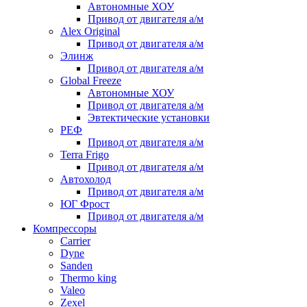
Автономные ХОУ
Привод от двигателя а/м
Alex Original
Привод от двигателя а/м
Элинж
Привод от двигателя а/м
Global Freeze
Автономные ХОУ
Привод от двигателя а/м
Эвтектические установки
РЕФ
Привод от двигателя а/м
Terra Frigo
Привод от двигателя а/м
Автохолод
Привод от двигателя а/м
ЮГ Фрост
Привод от двигателя а/м
Компрессоры
Carrier
Dyne
Sanden
Thermo king
Valeo
Zexel