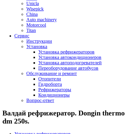
Unicla
Wisepick
China
Auto machinery
Motorcool
Titan
Сервис
Инструкции
Установка
Установка рефрижераторов
Установка автокондиционеров
Установка автоподогревателей
Переоборудование автобусов
Обслуживание и ремонт
Отопители
Гидроборта
Рефрижераторы
Кондиционеры
Вопрос-ответ
Валдай рефрижератор. Dongin thermo
dm 250s.
Установка рефрижераторов