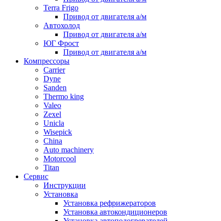
Terra Frigo
Привод от двигателя а/м
Автохолод
Привод от двигателя а/м
ЮГ Фрост
Привод от двигателя а/м
Компрессоры
Carrier
Dyne
Sanden
Thermo king
Valeo
Zexel
Unicla
Wisepick
China
Auto machinery
Motorcool
Titan
Сервис
Инструкции
Установка
Установка рефрижераторов
Установка автокондиционеров
Установка автоподогревателей