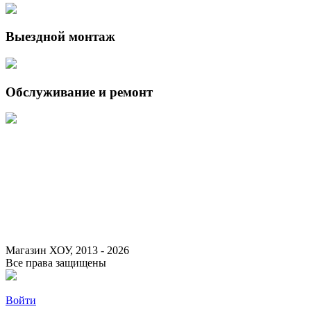
Выездной монтаж
Обслуживание и ремонт
Данный интернет-сайт носит исключительно информационный
характер и ни при каких условиях не является публичной офертой,
определяемой положениями Статьи 437 (2) Гражданского кодекса
Российской Федерации.
Для получения подробной информации о наличии и стоимости
указанных товаров и (или) услуг, пожалуйста, обращайтесь к
менеджеру сайта с помощью специальной формы связи или по
указанным телефонам.
Магазин ХОУ, 2013 - 2026
Все права защищены
Войти