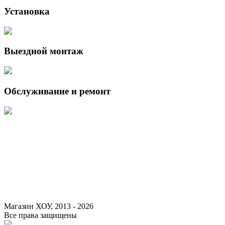
Установка
Выездной монтаж
Обслуживание и ремонт
Данный интернет-сайт носит исключительно информационный
характер и ни при каких условиях не является публичной офертой,
определяемой положениями Статьи 437 (2) Гражданского кодекса
Российской Федерации.
Для получения подробной информации о наличии и стоимости
указанных товаров и (или) услуг, пожалуйста, обращайтесь к
менеджеру сайта с помощью специальной формы связи или по
указанным телефонам.
Магазин ХОУ, 2013 - 2026
Все права защищены