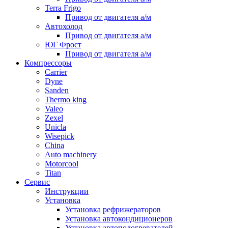
Terra Frigo
Привод от двигателя а/м
Автохолод
Привод от двигателя а/м
ЮГ Фрост
Привод от двигателя а/м
Компрессоры
Carrier
Dyne
Sanden
Thermo king
Valeo
Zexel
Unicla
Wisepick
China
Auto machinery
Motorcool
Titan
Сервис
Инструкции
Установка
Установка рефрижераторов
Установка автокондиционеров
Установка автоподогревателей