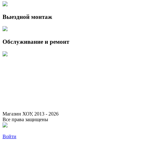
Выездной монтаж
Обслуживание и ремонт
Данный интернет-сайт носит исключительно информационный
характер и ни при каких условиях не является публичной офертой,
определяемой положениями Статьи 437 (2) Гражданского кодекса
Российской Федерации.
Для получения подробной информации о наличии и стоимости
указанных товаров и (или) услуг, пожалуйста, обращайтесь к
менеджеру сайта с помощью специальной формы связи или по
указанным телефонам.
Магазин ХОУ, 2013 - 2026
Все права защищены
Войти