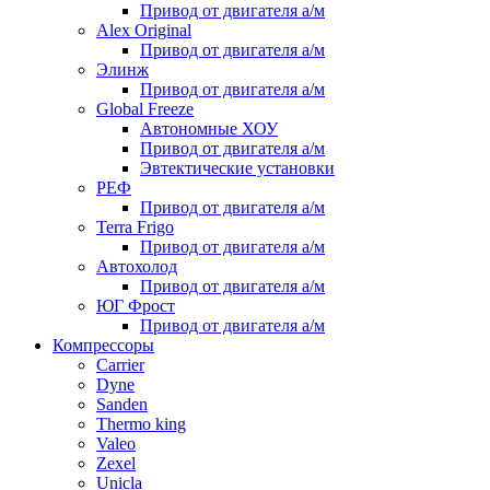
Привод от двигателя а/м
Alex Original
Привод от двигателя а/м
Элинж
Привод от двигателя а/м
Global Freeze
Автономные ХОУ
Привод от двигателя а/м
Эвтектические установки
РЕФ
Привод от двигателя а/м
Terra Frigo
Привод от двигателя а/м
Автохолод
Привод от двигателя а/м
ЮГ Фрост
Привод от двигателя а/м
Компрессоры
Carrier
Dyne
Sanden
Thermo king
Valeo
Zexel
Unicla