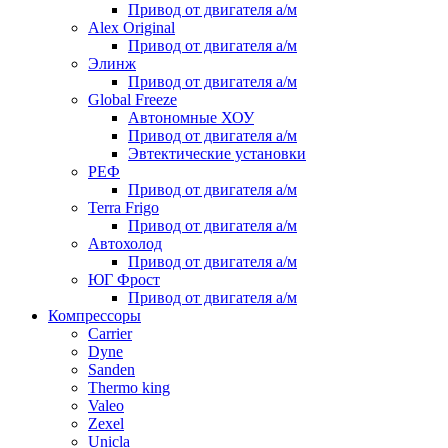
Привод от двигателя а/м
Alex Original
Привод от двигателя а/м
Элинж
Привод от двигателя а/м
Global Freeze
Автономные ХОУ
Привод от двигателя а/м
Эвтектические установки
РЕФ
Привод от двигателя а/м
Terra Frigo
Привод от двигателя а/м
Автохолод
Привод от двигателя а/м
ЮГ Фрост
Привод от двигателя а/м
Компрессоры
Carrier
Dyne
Sanden
Thermo king
Valeo
Zexel
Unicla