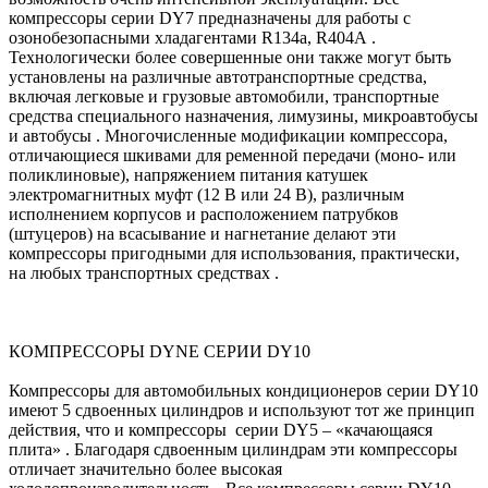
компрессоры серии DY7 предназначены для работы с
озонобезопасными хладагентами R134a, R404А .
Технологически более совершенные они также могут быть
установлены на различные автотранспортные средства,
включая легковые и грузовые автомобили, транспортные
средства специального назначения, лимузины, микроавтобусы
и автобусы . Многочисленные модификации компрессора,
отличающиеся шкивами для ременной передачи (моно- или
поликлиновые), напряжением питания катушек
электромагнитных муфт (12 В или 24 В), различным
исполнением корпусов и расположением патрубков
(штуцеров) на всасывание и нагнетание делают эти
компрессоры пригодными для использования, практически,
на любых транспортных средствах .
КОМПРЕССОРЫ DYNE СЕРИИ DY10
Компрессоры для автомобильных кондиционеров серии DY10
имеют 5 сдвоенных цилиндров и используют тот же принцип
действия, что и компрессоры серии DY5 – «качающаяся
плита» . Благодаря сдвоенным цилиндрам эти компрессоры
отличает значительно более высокая