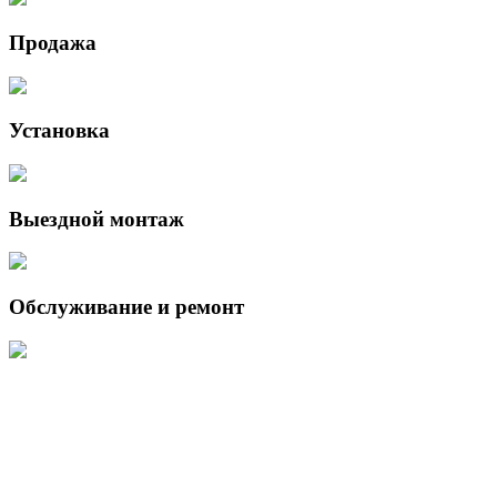
Продажа
Установка
Выездной монтаж
Обслуживание и ремонт
Данный интернет-сайт носит исключительно информационный
характер и ни при каких условиях не является публичной офертой,
определяемой положениями Статьи 437 (2) Гражданского кодекса
Российской Федерации.
Для получения подробной информации о наличии и стоимости
указанных товаров и (или) услуг, пожалуйста, обращайтесь к