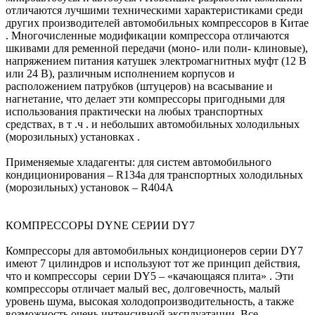
отличаются лучшими техническими характеристиками среди
других производителей автомобильных компрессоров в Китае
. Многочисленные модификации компрессора отличаются
шкивами для ременной передачи (моно- или поли- клиновые),
напряжением питания катушек электромагнитных муфт (12 В
или 24 В), различным исполнением корпусов и
расположением патрубков (штуцеров) на всасывание и
нагнетание, что делает эти компрессоры пригодными для
использования практически на любых транспортных
средствах, в т .ч . и небольших автомобильных холодильных
(морозильных) установках .
Применяемые хладагенты: для систем автомобильного
кондиционирования – R134a для транспортных холодильных
(морозильных) установок – R404A
КОМПРЕССОРЫ DYNE СЕРИИ DY7
Компрессоры для автомобильных кондиционеров серии DY7
имеют 7 цилиндров и используют тот же принцип действия,
что и компрессоры серии DY5 – «качающаяся плита» . Эти
компрессоры отличает малый вес, долговечность, малый
уровень шума, высокая холодопроизводительность, а также
возможность очень интенсивной эксплуатации. Все