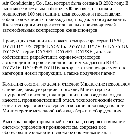
Air Conditioning Co., Ltd, которая была создана В 2002 году. В
настоящее время там работает 300 человек, с годовой
мощностью 100 млн единиц компрессоров и представляет
собой савокупность производства, продаж и обслуживания.
Является одним из профессиональных производителей
автомобильных компрессоров кондиционеров.
Продукция компании включает: компрессора серии DY5H,
DY7H DY10S, серии DY5V16, DY6V12, DY7V16, DY7SBU,
DYCSV , серии DY7SEU DY6SEU DYPXE , а так же
собственные разработаные серии компрессоров
автокондиционеров с использованием хладагента R134a
DY7V16, DY10P08 DYHT6, которые заняли второе место в
категории новой продукции, а также получили патент.
Компания состоит из девяти отделов: Управление персоналом,
финансов, международной торговли, Министерство
внутренней торговли, планирования производства, отдел
качества, производственный отдел, технологический отдел,
отдел непрерывного совершенствования производства при
Министерстве металлообработки, сборки и оборудования.
Высококвалифицированный персонал, совершенствование
системы управления производством, современное
оборудование обработки, сложное оборудование для