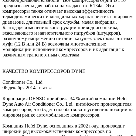
холодопроизводительность . Все компрессоры серии DY10
предназначены для работы на хладагенте R134а . Эти
компрессоры также отличает высокая эффективность
термодинамических и холодильных характеристик в широком
диапазоне, длительный срок службы, малая вибрация .
Благодаря изменению конструкции приводного шкива,
всасывающего и нагнетательного патрубков (штуцеров),
различному напряжению питания катушек электромагнитных
муфт (12 В или 24 В) возможны многочисленные
модификации исполнения компрессоров и их адаптация к
различным транспортным средствам .
КАЧЕСТВО КОМПРЕССОРОВ DYNE
Conditioner Co., Ltd
06 декабря 2014 | статья
Корпорация DENSO приобрела 34 % акций компании Hefei
Dyne Auto Air Conditioner Co., Ltd., китайского производителя
компрессоров, что будет способствовать усилению позиций на
мировом рынке автомобильных компрессоров.
Компания Hefei Dyne, основанная в 2002 году, производит
широкий ряд высококачественных компрессоров по