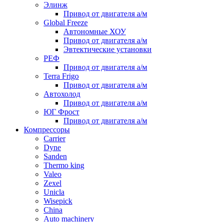
Элинж
Привод от двигателя а/м
Global Freeze
Автономные ХОУ
Привод от двигателя а/м
Эвтектические установки
РЕФ
Привод от двигателя а/м
Terra Frigo
Привод от двигателя а/м
Автохолод
Привод от двигателя а/м
ЮГ Фрост
Привод от двигателя а/м
Компрессоры
Carrier
Dyne
Sanden
Thermo king
Valeo
Zexel
Unicla
Wisepick
China
Auto machinery