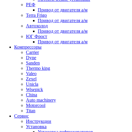
РЕФ
Привод от двигателя а/м
Terra Frigo
Привод от двигателя а/м
Автохолод
Привод от двигателя а/м
ЮГ Фрост
Привод от двигателя а/м
Компрессоры
Carrier
Dyne
Sanden
Thermo king
Valeo
Zexel
Unicla
Wisepick
China
Auto machinery
Motorcool
Titan
Сервис
Инструкции
Установка
Установка рефрижераторов