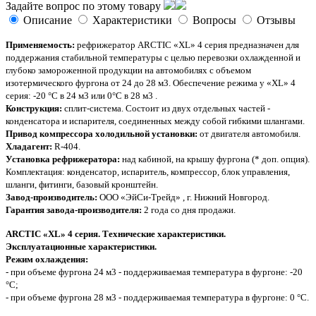
Задайте вопрос по этому товару
Описание
Характеристики
Вопросы
Отзывы
Применяемость:
рефрижератор ARCTIC «XL» 4 серия предназначен для
поддержания стабильной температуры с целью перевозки охлажденной и
глубоко замороженной продукции на автомобилях с объемом
изотермического фургона от 24 до 28 м3. Обеспечение режима у «XL» 4
серия: -20 °C в 24 м3 или 0°C в 28 м3 .
Конструкция:
сплит-система. Состоит из двух отдельных частей -
конденсатора и испарителя, соединенных между собой гибкими шлангами.
Привод компрессора холодильной установки:
от двигателя автомобиля.
Хладагент:
R-404.
Установка рефрижератора:
над кабиной, на крышу фургона (* доп. опция).
Комплектация: конденсатор, испаритель, компрессор, блок управления,
шланги, фитинги, базовый кронштейн.
Завод-производитель:
OOО «ЭйСи-Трейд» , г. Нижний Новгород.
Гарантия завода-производителя:
2 года со дня продажи.
ARCTIC «XL» 4 серия. Технические характеристики.
Эксплуатационные характеристики.
Режим охлаждения:
- при объеме фургона 24 м3 - поддерживаемая температура в фургоне: -20
°С;
- при объеме фургона 28 м3 - поддерживаемая температура в фургоне: 0 °С.