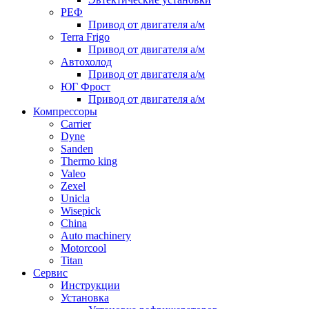
РЕФ
Привод от двигателя а/м
Terra Frigo
Привод от двигателя а/м
Автохолод
Привод от двигателя а/м
ЮГ Фрост
Привод от двигателя а/м
Компрессоры
Carrier
Dyne
Sanden
Thermo king
Valeo
Zexel
Unicla
Wisepick
China
Auto machinery
Motorcool
Titan
Сервис
Инструкции
Установка