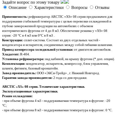
Задайте вопрос по этому товару
Описание
Характеристики
Вопросы
Отзывы
Применяемость:
рефрижератор ARCTIC «XS» 08 серия предназначен для
поддержания стабильной температуры с целью перевозки охлажденной и
глубоко замороженной продукции на автомобилях с объемом
изотермического фургона от 4 до 8 м3. Обеспечение режима у «XS» 08
серия: -20 °C в 4 м3 или 0°C в 8 м3 .
Конструкция:
сплит-система. Состоит из двух отдельных частей -
конденсатора и испарителя, соединенных между собой гибкими шлангами.
Привод компрессора холодильной установки:
от двигателя автомобиля.
Хладагент:
R-404.
Установка рефрижератора:
над кабиной, на крышу фургона (* доп. опция).
Комплектация:
конденсатор, испаритель, компрессор, блок управления,
шланги, фитинги, базовый кронштейн.
Завод-производитель:
OOО «ЭйСи-Трейд» , г. Нижний Новгород.
Гарантия завода-производителя:
2 года со дня продажи.
ARCTIC «XS» 08 серия. Технические характеристики.
Эксплуатационные характеристики.
Режим охлаждения:
- при объеме фургона 4 м3 - поддерживаемая температура в фургоне: -20
°С;
- при объеме фургона 8 м3 - поддерживаемая температура в фургоне: 0 °С.