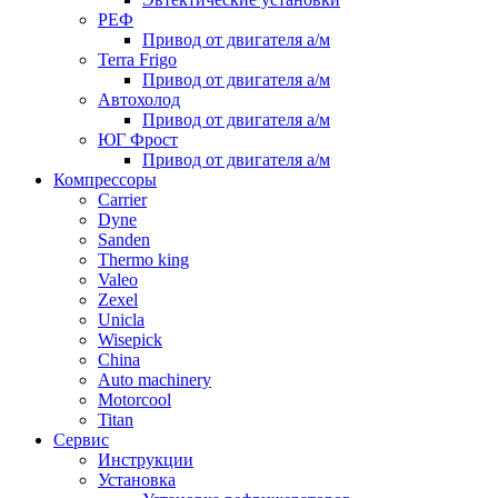
РЕФ
Привод от двигателя а/м
Terra Frigo
Привод от двигателя а/м
Автохолод
Привод от двигателя а/м
ЮГ Фрост
Привод от двигателя а/м
Компрессоры
Carrier
Dyne
Sanden
Thermo king
Valeo
Zexel
Unicla
Wisepick
China
Auto machinery
Motorcool
Titan
Сервис
Инструкции
Установка