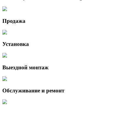
Продажа
Установка
Выездной монтаж
Обслуживание и ремонт
Данный интернет-сайт носит исключительно информационный
характер и ни при каких условиях не является публичной офертой,
определяемой положениями Статьи 437 (2) Гражданского кодекса
Российской Федерации.