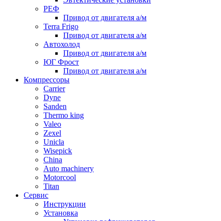
РЕФ
Привод от двигателя а/м
Terra Frigo
Привод от двигателя а/м
Автохолод
Привод от двигателя а/м
ЮГ Фрост
Привод от двигателя а/м
Компрессоры
Carrier
Dyne
Sanden
Thermo king
Valeo
Zexel
Unicla
Wisepick
China
Auto machinery
Motorcool
Titan
Сервис
Инструкции
Установка