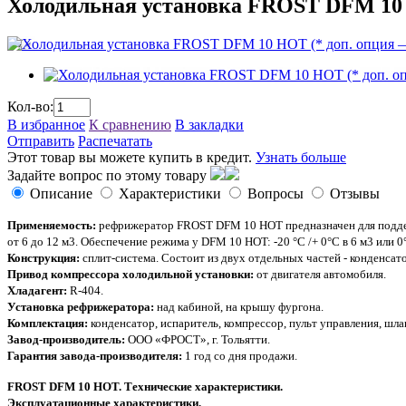
Холодильная установка FROST DFM 10 H
Кол-во:
В избранное
К сравнению
В закладки
Отправить
Распечатать
Этот товар вы можете купить в кредит.
Узнать больше
Задайте вопрос по этому товару
Описание
Характеристики
Вопросы
Отзывы
Применяемость:
рефрижератор FROST DFM 10 HOT предназначен для поддер
от 6 до 12 м3. Обеспечение режима у DFM 10 HOT: -20 °C /+ 0°C в 6 м3 или 0°
Конструкция:
сплит-система. Состоит из двух отдельных частей - конденса
Привод компрессора холодильной установки:
от двигателя автомобиля.
Хладагент:
R-404.
Установка рефрижератора:
над кабиной, на крышу фургона.
Комплектация:
конденсатор, испаритель, компрессор, пульт управления, шла
Завод-производитель:
OOО «ФРОСТ», г. Тольятти.
Гарантия завода-производителя:
1 год со дня продажи.
FROST DFM 10 HOT. Технические характеристики.
Эксплуатационные характеристики.