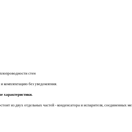
еплопроводности стен
 и комплектацию без уведомления.
е характеристики.
состоит из двух отдельных частей - конденсатора и испарителя, соединенных