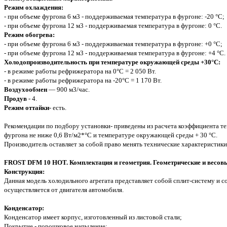
Режим охлаждения:
- при объеме фургона 6 м3 - поддерживаемая температура в фургоне: -20 °С;
- при объеме фургона 12 м3 - поддерживаемая температура в фургоне: 0 °С.
Режим обогрева:
- при объеме фургона 6 м3 - поддерживаемая температура в фургоне: +0 °С;
- при объеме фургона 12 м3 - поддерживаемая температура в фургоне: +4 °С.
Холодопроизводительность при температуре окружающей среды +30°С:
- в режиме работы рефрижератора на 0°C = 2 050 Вт.
- в режиме работы рефрижератора на -20°C = 1 170 Вт.
Воздухообмен
— 900 м3/час.
Продув
- 4.
Режим оттайки
- есть.
Рекомендации по подбору установки- приведены из расчета коэффициента т
фургона не ниже 0,6 Вт/м2*°С и температуре окружающей среды + 30 °С.
Производитель оставляет за собой право менять технические характеристики
FROST DFM 10 HOT. Комплектация и геометрия. Геометрические и весовы
Конструкция:
Данная модель холодильного агрегата представляет собой сплит-систему и 
осуществляется от двигателя автомобиля.
Конденсатор:
Конденсатор имеет корпус, изготовленный из листовой стали;
Покрытие - порошковое напыление;