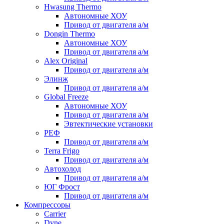
Hwasung Thermo
Автономные ХОУ
Привод от двигателя а/м
Dongin Thermo
Автономные ХОУ
Привод от двигателя а/м
Alex Original
Привод от двигателя а/м
Элинж
Привод от двигателя а/м
Global Freeze
Автономные ХОУ
Привод от двигателя а/м
Эвтектические установки
РЕФ
Привод от двигателя а/м
Terra Frigo
Привод от двигателя а/м
Автохолод
Привод от двигателя а/м
ЮГ Фрост
Привод от двигателя а/м
Компрессоры
Carrier
Dyne