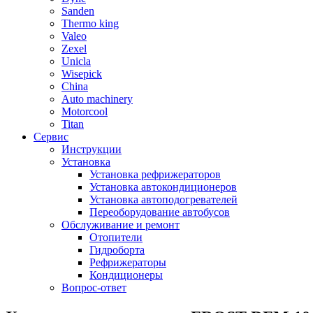
Sanden
Thermo king
Valeo
Zexel
Unicla
Wisepick
China
Auto machinery
Motorcool
Titan
Сервис
Инструкции
Установка
Установка рефрижераторов
Установка автокондиционеров
Установка автоподогревателей
Переоборудование автобусов
Обслуживание и ремонт
Отопители
Гидроборта
Рефрижераторы
Кондиционеры
Вопрос-ответ