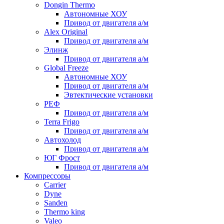
Dongin Thermo
Автономные ХОУ
Привод от двигателя а/м
Alex Original
Привод от двигателя а/м
Элинж
Привод от двигателя а/м
Global Freeze
Автономные ХОУ
Привод от двигателя а/м
Эвтектические установки
РЕФ
Привод от двигателя а/м
Terra Frigo
Привод от двигателя а/м
Автохолод
Привод от двигателя а/м
ЮГ Фрост
Привод от двигателя а/м
Компрессоры
Carrier
Dyne
Sanden
Thermo king
Valeo