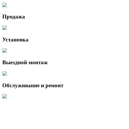
Продажа
Установка
Выездной монтаж
Обслуживание и ремонт
Данный интернет-сайт носит исключительно информационный
характер и ни при каких условиях не является публичной офертой,
определяемой положениями Статьи 437 (2) Гражданского кодекса
Российской Федерации.
Для получения подробной информации о наличии и стоимости