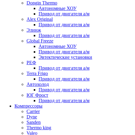
Dongin Thermo
Автономные ХОУ
Привод от двигателя а/м
Alex Original
Привод от двигателя а/м
Элинж
Привод от двигателя а/м
Global Freeze
Автономные ХОУ
Привод от двигателя а/м
Эвтектические установки
РЕФ
Привод от двигателя а/м
Terra Frigo
Привод от двигателя а/м
Автохолод
Привод от двигателя а/м
ЮГ Фрост
Привод от двигателя а/м
Компрессоры
Carrier
Dyne
Sanden
Thermo king
Valeo