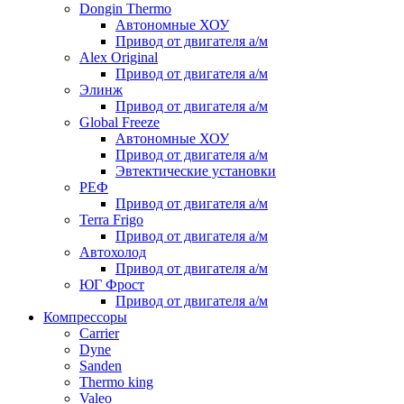
Dongin Thermo
Автономные ХОУ
Привод от двигателя а/м
Alex Original
Привод от двигателя а/м
Элинж
Привод от двигателя а/м
Global Freeze
Автономные ХОУ
Привод от двигателя а/м
Эвтектические установки
РЕФ
Привод от двигателя а/м
Terra Frigo
Привод от двигателя а/м
Автохолод
Привод от двигателя а/м
ЮГ Фрост
Привод от двигателя а/м
Компрессоры
Carrier
Dyne
Sanden
Thermo king
Valeo