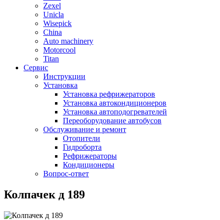
Zexel
Unicla
Wisepick
China
Auto machinery
Motorcool
Titan
Сервис
Инструкции
Установка
Установка рефрижераторов
Установка автокондиционеров
Установка автоподогревателей
Переоборудование автобусов
Обслуживание и ремонт
Отопители
Гидроборта
Рефрижераторы
Кондиционеры
Вопрос-ответ
Колпачек д 189