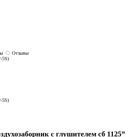
сы
Отзывы
-5S)
-5S)
оздухозаборник с глушителем сб 1125”