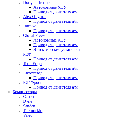
Dongin Thermo
Автономные ХОУ
Привод от двигателя а/м
Alex Original
Привод от двигателя а/м
Элинж
Привод от двигателя а/м
Global Freeze
Автономные ХОУ
Привод от двигателя а/м
Эвтектические установки
РЕФ
Привод от двигателя а/м
Terra Frigo
Привод от двигателя а/м
Автохолод
Привод от двигателя а/м
ЮГ Фрост
Привод от двигателя а/м
Компрессоры
Carrier
Dyne
Sanden
Thermo king
Valeo