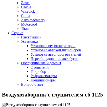
Zexel
Unicla
Wisepick
China
Auto machinery
Motorcool
Titan
Сервис
Инструкции
Установка
Установка рефрижераторов
Установка автокондиционеров
Установка автоподогревателей
Переоборудование автобусов
Обслуживание и ремонт
Отопители
Гидроборта
Рефрижераторы
Кондиционеры
Вопрос-ответ
Воздухозаборник с глушителем сб 1125