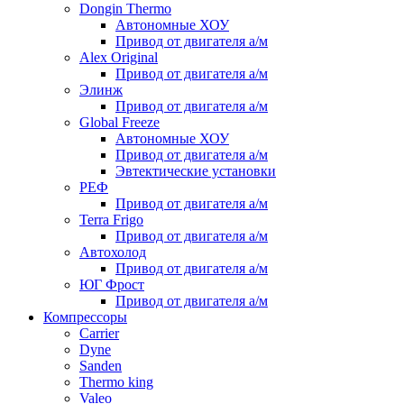
Dongin Thermo
Автономные ХОУ
Привод от двигателя а/м
Alex Original
Привод от двигателя а/м
Элинж
Привод от двигателя а/м
Global Freeze
Автономные ХОУ
Привод от двигателя а/м
Эвтектические установки
РЕФ
Привод от двигателя а/м
Terra Frigo
Привод от двигателя а/м
Автохолод
Привод от двигателя а/м
ЮГ Фрост
Привод от двигателя а/м
Компрессоры
Carrier
Dyne
Sanden
Thermo king
Valeo