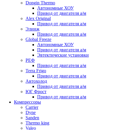
Dongin Thermo
Автономные ХОУ
Привод от двигателя а/м
Alex Original
Привод от двигателя а/м
Элинж
Привод от двигателя а/м
Global Freeze
Автономные ХОУ
Привод от двигателя а/м
Эвтектические установки
РЕФ
Привод от двигателя а/м
Terra Frigo
Привод от двигателя а/м
Автохолод
Привод от двигателя а/м
ЮГ Фрост
Привод от двигателя а/м
Компрессоры
Carrier
Dyne
Sanden
Thermo king
Valeo