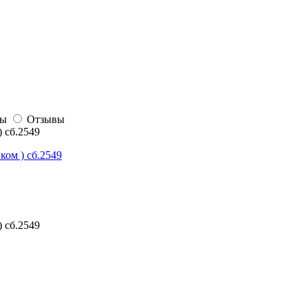
сы
Отзывы
 сб.2549
ком ) сб.2549
 сб.2549