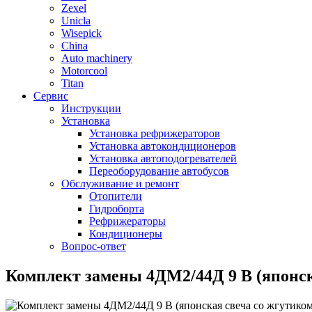
Zexel
Unicla
Wisepick
China
Auto machinery
Motorcool
Titan
Сервис
Инструкции
Установка
Установка рефрижераторов
Установка автокондиционеров
Установка автоподогревателей
Переоборудование автобусов
Обслуживание и ремонт
Отопители
Гидроборта
Рефрижераторы
Кондиционеры
Вопрос-ответ
Комплект замены 4ДМ2/44Д 9 В (японска