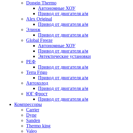
Dongin Thermo
Автономные ХОУ
Привод от двигателя а/м
Alex Original
Привод от двигателя а/м
Элинж
Привод от двигателя а/м
Global Freeze
Автономные ХОУ
Привод от двигателя а/м
Эвтектические установки
РЕФ
Привод от двигателя а/м
Terra Frigo
Привод от двигателя а/м
Автохолод
Привод от двигателя а/м
ЮГ Фрост
Привод от двигателя а/м
Компрессоры
Carrier
Dyne
Sanden
Thermo king
Valeo