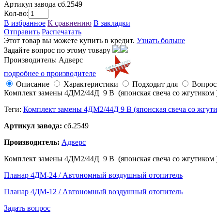
Артикул завода
сб.2549
Кол-во:
В избранное
К сравнению
В закладки
Отправить
Распечатать
Этот товар вы можете купить в кредит.
Узнать больше
Задайте вопрос по этому товару
Производитель: Адверс
подробнее о производителе
Описание
Характеристики
Подходит для
Вопро
Комплект замены 4ДМ2/44Д 9 В (японская свеча со жгутиком )
Теги:
Комплект замены 4ДМ2/44Д 9 В (японская свеча со жгути
Артикул завода:
сб.2549
Производитель:
Адверс
Комплект замены 4ДМ2/44Д 9 В (японская свеча со жгутиком )
Планар 4ДМ-24 / Автономный воздушный отопитель
Планар 4ДМ-12 / Автономный воздушный отопитель
Задать вопрос