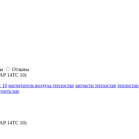
сы
Отзывы
ТАР 14ТС 10)
с 10
нагнетатель воздуха теплостар
запчасти теплостар
теплостар
упить наг
ТАР 14ТС 10)