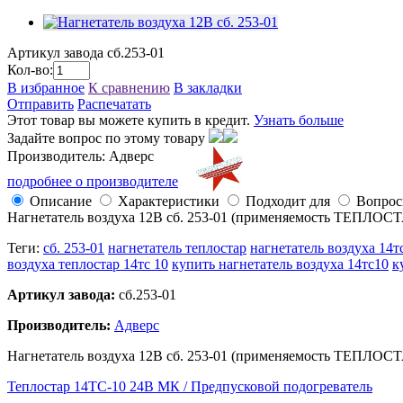
Артикул завода
сб.253-01
Кол-во:
В избранное
К сравнению
В закладки
Отправить
Распечатать
Этот товар вы можете купить в кредит.
Узнать больше
Задайте вопрос по этому товару
Производитель: Адверс
подробнее о производителе
Описание
Характеристики
Подходит для
Вопро
Нагнетатель воздуха 12В сб. 253-01 (применяемость ТЕПЛОС
Теги:
сб. 253-01
нагнетатель теплостар
нагнетатель воздуха 14т
воздуха теплостар 14тс 10
купить нагнетатель воздуха 14тс10
к
Артикул завода:
сб.253-01
Производитель:
Адверс
Нагнетатель воздуха 12В сб. 253-01 (применяемость ТЕПЛОС
Теплостар 14ТС-10 24В МК / Предпусковой подогреватель