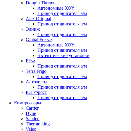
Dongin Thermo
Автономные ХОУ
Привод от двигателя а/м
Alex Original
Привод от двигателя а/м
Элинж
Привод от двигателя а/м
Global Freeze
Автономные ХОУ
Привод от двигателя а/м
Эвтектические установки
РЕФ
Привод от двигателя а/м
Terra Frigo
Привод от двигателя а/м
Автохолод
Привод от двигателя а/м
ЮГ Фрост
Привод от двигателя а/м
Компрессоры
Carrier
Dyne
Sanden
Thermo king
Valeo