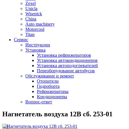
Zexel
Unicla
Wisepick
China
Auto machinery
Motorcool
Titan
Сервис
Инструкции
Установка
Установка рефрижераторов
Установка автокондиционеров
Установка автоподогревателей
Переоборудование автобусов
Обслуживание и ремонт
Отопители
Гидроборта
Рефрижераторы
Кондиционеры
Вопрос-ответ
Нагнетатель воздуха 12В сб. 253-01