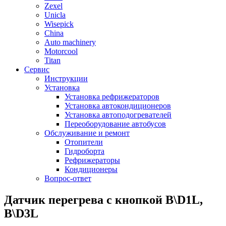
Zexel
Unicla
Wisepick
China
Auto machinery
Motorcool
Titan
Сервис
Инструкции
Установка
Установка рефрижераторов
Установка автокондиционеров
Установка автоподогревателей
Переоборудование автобусов
Обслуживание и ремонт
Отопители
Гидроборта
Рефрижераторы
Кондиционеры
Вопрос-ответ
Датчик перегрева с кнопкой B\D1L,
B\D3L