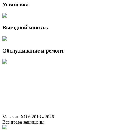
Установка
Выездной монтаж
Обслуживание и ремонт
Данный интернет-сайт носит исключительно информационный
характер и ни при каких условиях не является публичной офертой,
определяемой положениями Статьи 437 (2) Гражданского кодекса
Российской Федерации.
Для получения подробной информации о наличии и стоимости
указанных товаров и (или) услуг, пожалуйста, обращайтесь к
менеджеру сайта с помощью специальной формы связи или по
указанным телефонам.
Магазин ХОУ, 2013 - 2026
Все права защищены