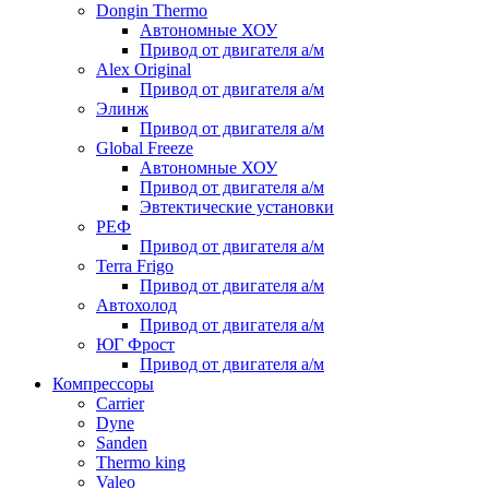
Dongin Thermo
Автономные ХОУ
Привод от двигателя а/м
Alex Original
Привод от двигателя а/м
Элинж
Привод от двигателя а/м
Global Freeze
Автономные ХОУ
Привод от двигателя а/м
Эвтектические установки
РЕФ
Привод от двигателя а/м
Terra Frigo
Привод от двигателя а/м
Автохолод
Привод от двигателя а/м
ЮГ Фрост
Привод от двигателя а/м
Компрессоры
Carrier
Dyne
Sanden
Thermo king
Valeo