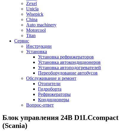
Zexel
Unicla
Wisepick
China
Auto machinery
Motorcool
Titan
Сервис
Инструкции
Установка
Установка рефрижераторов
Установка автокондиционеров
Установка автоподогревателей
Переоборудование автобусов
Обслуживание и ремонт
Отопители
Гидроборта
Рефрижераторы
Кондиционеры
Вопрос-ответ
Блок управления 24В D1LCcompact
(Scania)