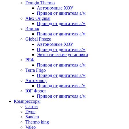
Dongin Thermo
Автономные ХОУ
Привод от двигателя а/м
Alex Original
Привод от двигателя а/м
Элинж
Привод от двигателя а/м
Global Freeze
Автономные ХОУ
Привод от двигателя а/м
Эвтектические установки
РЕФ
Привод от двигателя а/м
Terra Frigo
Привод от двигателя а/м
Автохолод
Привод от двигателя а/м
ЮГ Фрост
Привод от двигателя а/м
Компрессоры
Carrier
Dyne
Sanden
Thermo king
Valeo