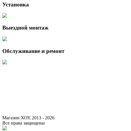
Установка
Выездной монтаж
Обслуживание и ремонт
Данный интернет-сайт носит исключительно информационный
характер и ни при каких условиях не является публичной офертой,
определяемой положениями Статьи 437 (2) Гражданского кодекса
Российской Федерации.
Для получения подробной информации о наличии и стоимости
указанных товаров и (или) услуг, пожалуйста, обращайтесь к
менеджеру сайта с помощью специальной формы связи или по
указанным телефонам.
Магазин ХОУ, 2013 - 2026
Все права защищены