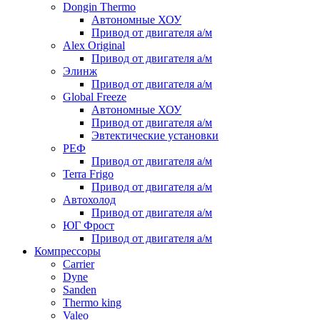
Dongin Thermo
Автономные ХОУ
Привод от двигателя а/м
Alex Original
Привод от двигателя а/м
Элинж
Привод от двигателя а/м
Global Freeze
Автономные ХОУ
Привод от двигателя а/м
Эвтектические установки
РЕФ
Привод от двигателя а/м
Terra Frigo
Привод от двигателя а/м
Автохолод
Привод от двигателя а/м
ЮГ Фрост
Привод от двигателя а/м
Компрессоры
Carrier
Dyne
Sanden
Thermo king
Valeo