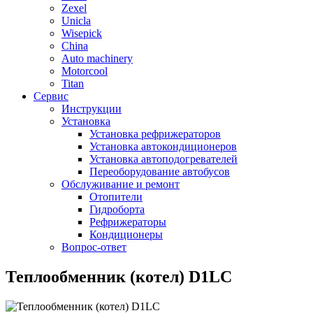
Zexel
Unicla
Wisepick
China
Auto machinery
Motorcool
Titan
Сервис
Инструкции
Установка
Установка рефрижераторов
Установка автокондиционеров
Установка автоподогревателей
Переоборудование автобусов
Обслуживание и ремонт
Отопители
Гидроборта
Рефрижераторы
Кондиционеры
Вопрос-ответ
Теплообменник (котел) D1LC