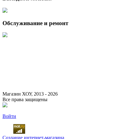
Обслуживание и ремонт
Данный интернет-сайт носит исключительно информационный
характер и ни при каких условиях не является публичной офертой,
определяемой положениями Статьи 437 (2) Гражданского кодекса
Российской Федерации.
Для получения подробной информации о наличии и стоимости
указанных товаров и (или) услуг, пожалуйста, обращайтесь к
менеджеру сайта с помощью специальной формы связи или по
указанным телефонам.
Магазин ХОУ, 2013 - 2026
Все права защищены
Войти
Создание интернет-магазина