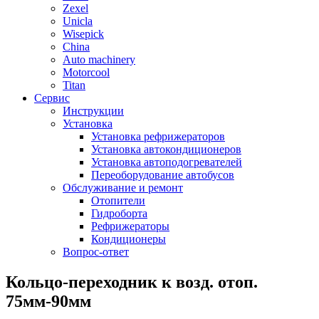
Zexel
Unicla
Wisepick
China
Auto machinery
Motorcool
Titan
Сервис
Инструкции
Установка
Установка рефрижераторов
Установка автокондиционеров
Установка автоподогревателей
Переоборудование автобусов
Обслуживание и ремонт
Отопители
Гидроборта
Рефрижераторы
Кондиционеры
Вопрос-ответ
Кольцо-переходник к возд. отоп.
75мм-90мм