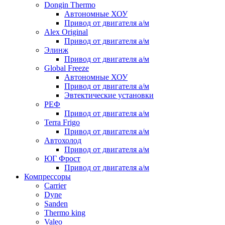
Dongin Thermo
Автономные ХОУ
Привод от двигателя а/м
Alex Original
Привод от двигателя а/м
Элинж
Привод от двигателя а/м
Global Freeze
Автономные ХОУ
Привод от двигателя а/м
Эвтектические установки
РЕФ
Привод от двигателя а/м
Terra Frigo
Привод от двигателя а/м
Автохолод
Привод от двигателя а/м
ЮГ Фрост
Привод от двигателя а/м
Компрессоры
Carrier
Dyne
Sanden
Thermo king
Valeo