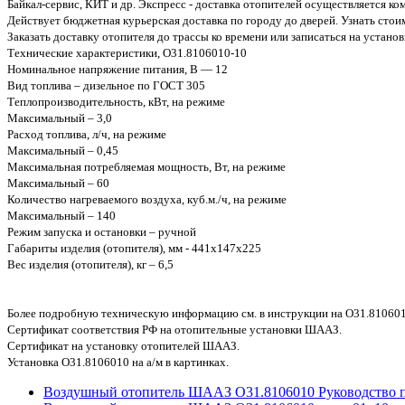
Байкал-сервис, КИТ и др. Экспресс - доставка отопителей осуществляется 
Действует бюджетная курьерская доставка по городу до дверей. Узнать стоим
Заказать доставку отопителя до трассы ко времени или записаться на устано
Технические характеристики, О31.8106010-10
Номинальное напряжение питания, В — 12
Вид топлива – дизельное по ГОСТ 305
Теплопроизводительность, кВт, на режиме
Максимальный – 3,0
Расход топлива, л/ч, на режиме
Максимальный – 0,45
Максимальная потребляемая мощность, Вт, на режиме
Максимальный – 60
Количество нагреваемого воздуха, куб.м./ч, на режиме
Максимальный – 140
Режим запуска и остановки – ручной
Габариты изделия (отопителя), мм - 441х147х225
Вес изделия (отопителя), кг – 6,5
Более подробную техническую информацию см. в инструкции на О31.810601
Сертификат соответствия РФ на отопительные установки ШААЗ.
Сертификат на установку отопителей ШААЗ.
Установка О31.8106010 на а/м в картинках.
Воздушный отопитель ШААЗ О31.8106010 Руководство п