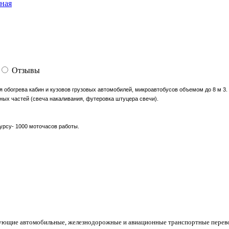
Отзывы
 обогрева кабин и кузовов грузовых автомобилей, микроавтобусов объемом до 8 м 3.
ных частей (свеча накаливания, футеровка штуцера свечи).
сурсу- 1000 моточасов работы.
зующие автомобильные, железнодорожные и авиационные транспортные перево