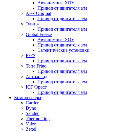
Автономные ХОУ
Привод от двигателя а/м
Alex Original
Привод от двигателя а/м
Элинж
Привод от двигателя а/м
Global Freeze
Автономные ХОУ
Привод от двигателя а/м
Эвтектические установки
РЕФ
Привод от двигателя а/м
Terra Frigo
Привод от двигателя а/м
Автохолод
Привод от двигателя а/м
ЮГ Фрост
Привод от двигателя а/м
Компрессоры
Carrier
Dyne
Sanden
Thermo king
Valeo
Zexel