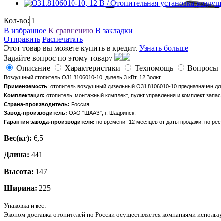
Кол-во:
В избранное
К сравнению
В закладки
Отправить
Распечатать
Этот товар вы можете купить в кредит.
Узнать больше
Задайте вопрос по этому товару
Описание
Характеристики
Техпомощь
Вопросы
Воздушный отопитель О31.8106010-10, дизель,3 кВт, 12 Вольт.
Применяемость
: отопитель воздушный дизельный О31.8106010-10 предназначен для
Комплектация:
отопитель, монтажный комплект, пульт управления и комплект запас
Страна-производитель:
Россия.
Завод-производитель:
ОАО "ШААЗ", г. Шадринск.
Гарантия завода-производителя:
по времени- 12 месяцев от даты продажи; по ре
Вес(кг):
6,5
Длина:
441
Высота:
147
Ширина:
225
Упаковка и вес:
Эконом-доставка отопителей по России осуществляется компаниями исполь