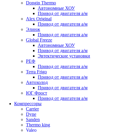
Dongin Thermo
Автономные ХОУ
Привод от двигателя а/м
Alex Original
Привод от двигателя а/м
Элинж
Привод от двигателя а/м
Global Freeze
Автономные ХОУ
Привод от двигателя а/м
Эвтектические установки
РЕФ
Привод от двигателя а/м
Terra Frigo
Привод от двигателя а/м
Автохолод
Привод от двигателя а/м
ЮГ Фрост
Привод от двигателя а/м
Компрессоры
Carrier
Dyne
Sanden
Thermo king
Valeo