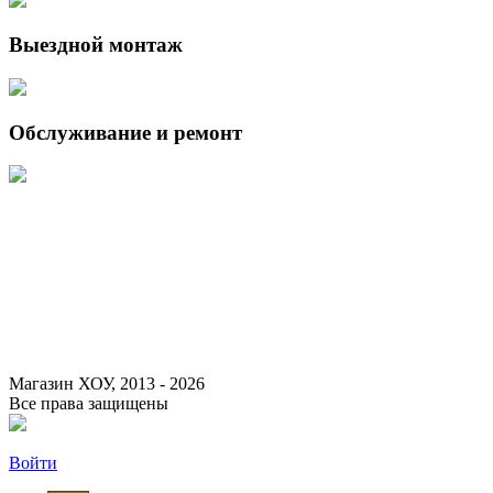
Выездной монтаж
Обслуживание и ремонт
Данный интернет-сайт носит исключительно информационный
характер и ни при каких условиях не является публичной офертой,
определяемой положениями Статьи 437 (2) Гражданского кодекса
Российской Федерации.
Для получения подробной информации о наличии и стоимости
указанных товаров и (или) услуг, пожалуйста, обращайтесь к
менеджеру сайта с помощью специальной формы связи или по
указанным телефонам.
Магазин ХОУ, 2013 - 2026
Все права защищены
Войти