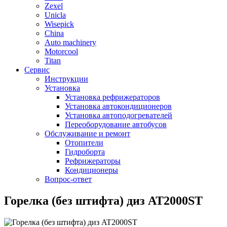
Zexel
Unicla
Wisepick
China
Auto machinery
Motorcool
Titan
Сервис
Инструкции
Установка
Установка рефрижераторов
Установка автокондиционеров
Установка автоподогревателей
Переоборудование автобусов
Обслуживание и ремонт
Отопители
Гидроборта
Рефрижераторы
Кондиционеры
Вопрос-ответ
Горелка (без штифта) диз AT2000ST