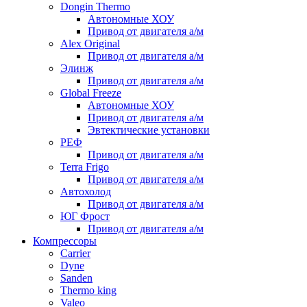
Dongin Thermo
Автономные ХОУ
Привод от двигателя а/м
Alex Original
Привод от двигателя а/м
Элинж
Привод от двигателя а/м
Global Freeze
Автономные ХОУ
Привод от двигателя а/м
Эвтектические установки
РЕФ
Привод от двигателя а/м
Terra Frigo
Привод от двигателя а/м
Автохолод
Привод от двигателя а/м
ЮГ Фрост
Привод от двигателя а/м
Компрессоры
Carrier
Dyne
Sanden
Thermo king
Valeo