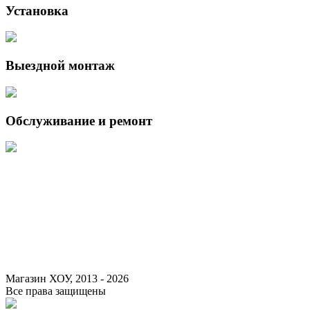
Установка
Выездной монтаж
Обслуживание и ремонт
Данный интернет-сайт носит исключительно информационный
характер и ни при каких условиях не является публичной офертой,
определяемой положениями Статьи 437 (2) Гражданского кодекса
Российской Федерации.
Для получения подробной информации о наличии и стоимости
указанных товаров и (или) услуг, пожалуйста, обращайтесь к
менеджеру сайта с помощью специальной формы связи или по
указанным телефонам.
Магазин ХОУ, 2013 - 2026
Все права защищены