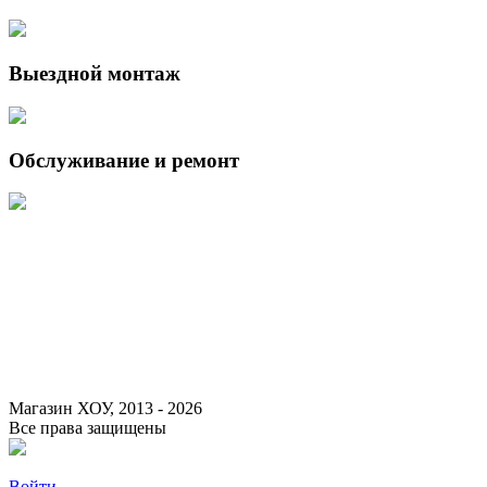
Выездной монтаж
Обслуживание и ремонт
Данный интернет-сайт носит исключительно информационный
характер и ни при каких условиях не является публичной офертой,
определяемой положениями Статьи 437 (2) Гражданского кодекса
Российской Федерации.
Для получения подробной информации о наличии и стоимости
указанных товаров и (или) услуг, пожалуйста, обращайтесь к
менеджеру сайта с помощью специальной формы связи или по
указанным телефонам.
Магазин ХОУ, 2013 - 2026
Все права защищены
Войти