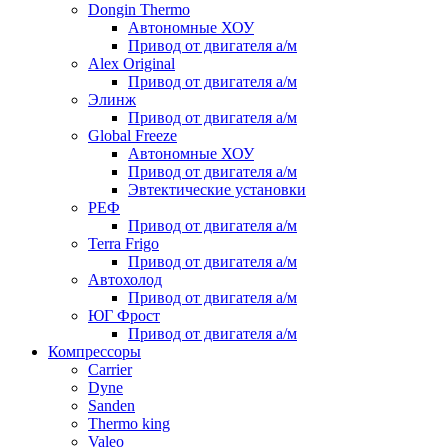
Dongin Thermo
Автономные ХОУ
Привод от двигателя а/м
Alex Original
Привод от двигателя а/м
Элинж
Привод от двигателя а/м
Global Freeze
Автономные ХОУ
Привод от двигателя а/м
Эвтектические установки
РЕФ
Привод от двигателя а/м
Terra Frigo
Привод от двигателя а/м
Автохолод
Привод от двигателя а/м
ЮГ Фрост
Привод от двигателя а/м
Компрессоры
Carrier
Dyne
Sanden
Thermo king
Valeo