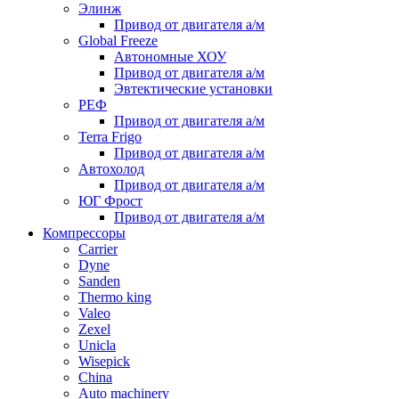
Элинж
Привод от двигателя а/м
Global Freeze
Автономные ХОУ
Привод от двигателя а/м
Эвтектические установки
РЕФ
Привод от двигателя а/м
Terra Frigo
Привод от двигателя а/м
Автохолод
Привод от двигателя а/м
ЮГ Фрост
Привод от двигателя а/м
Компрессоры
Carrier
Dyne
Sanden
Thermo king
Valeo
Zexel
Unicla
Wisepick
China
Auto machinery