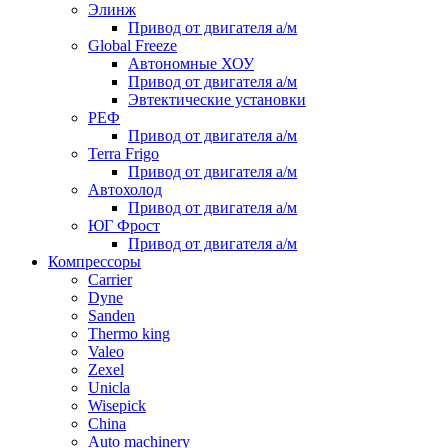
Элинж
Привод от двигателя а/м
Global Freeze
Автономные ХОУ
Привод от двигателя а/м
Эвтектические установки
РЕФ
Привод от двигателя а/м
Terra Frigo
Привод от двигателя а/м
Автохолод
Привод от двигателя а/м
ЮГ Фрост
Привод от двигателя а/м
Компрессоры
Carrier
Dyne
Sanden
Thermo king
Valeo
Zexel
Unicla
Wisepick
China
Auto machinery