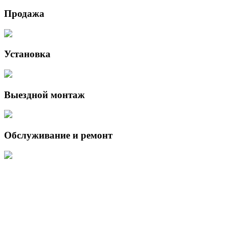
Продажа
Установка
Выездной монтаж
Обслуживание и ремонт
Данный интернет-сайт носит исключительно информационный
характер и ни при каких условиях не является публичной офертой,
определяемой положениями Статьи 437 (2) Гражданского кодекса
Российской Федерации.
Для получения подробной информации о наличии и стоимости
указанных товаров и (или) услуг, пожалуйста, обращайтесь к
менеджеру сайта с помощью специальной формы связи или по