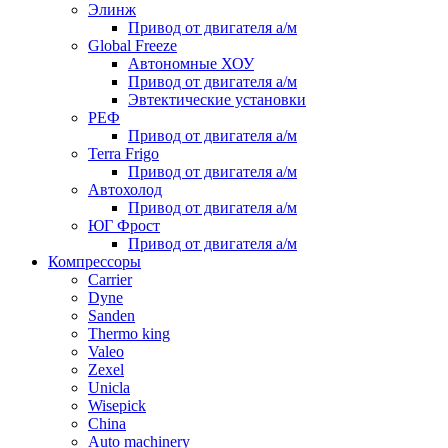
Элинж
Привод от двигателя а/м
Global Freeze
Автономные ХОУ
Привод от двигателя а/м
Эвтектические установки
РЕФ
Привод от двигателя а/м
Terra Frigo
Привод от двигателя а/м
Автохолод
Привод от двигателя а/м
ЮГ Фрост
Привод от двигателя а/м
Компрессоры
Carrier
Dyne
Sanden
Thermo king
Valeo
Zexel
Unicla
Wisepick
China
Auto machinery