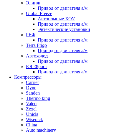
Элинж
Привод от двигателя а/м
Global Freeze
Автономные ХОУ
Привод от двигателя а/м
Эвтектические установки
РЕФ
Привод от двигателя а/м
Terra Frigo
Привод от двигателя а/м
Автохолод
Привод от двигателя а/м
ЮГ Фрост
Привод от двигателя а/м
Компрессоры
Carrier
Dyne
Sanden
Thermo king
Valeo
Zexel
Unicla
Wisepick
China
Auto machinery