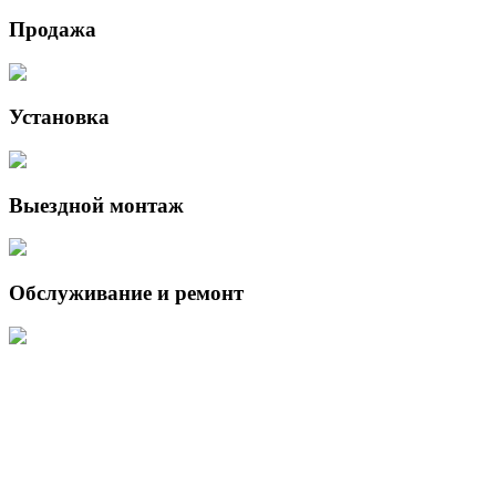
Продажа
Установка
Выездной монтаж
Обслуживание и ремонт
Данный интернет-сайт носит исключительно информационный
характер и ни при каких условиях не является публичной офертой,
определяемой положениями Статьи 437 (2) Гражданского кодекса
Российской Федерации.
Для получения подробной информации о наличии и стоимости
указанных товаров и (или) услуг, пожалуйста, обращайтесь к
менеджеру сайта с помощью специальной формы связи или по