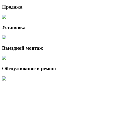
Продажа
Установка
Выездной монтаж
Обслуживание и ремонт
Данный интернет-сайт носит исключительно информационный
характер и ни при каких условиях не является публичной офертой,
определяемой положениями Статьи 437 (2) Гражданского кодекса
Российской Федерации.
Для получения подробной информации о наличии и стоимости
указанных товаров и (или) услуг, пожалуйста, обращайтесь к
менеджеру сайта с помощью специальной формы связи или по