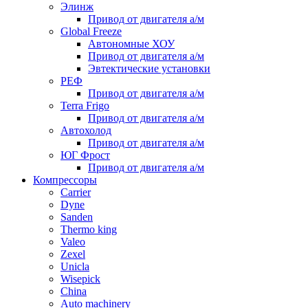
Элинж
Привод от двигателя а/м
Global Freeze
Автономные ХОУ
Привод от двигателя а/м
Эвтектические установки
РЕФ
Привод от двигателя а/м
Terra Frigo
Привод от двигателя а/м
Автохолод
Привод от двигателя а/м
ЮГ Фрост
Привод от двигателя а/м
Компрессоры
Carrier
Dyne
Sanden
Thermo king
Valeo
Zexel
Unicla
Wisepick
China
Auto machinery