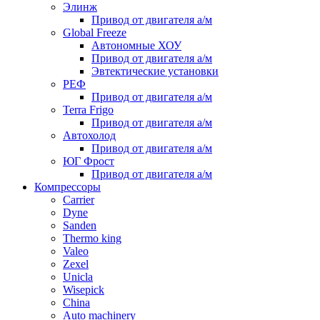
Элинж
Привод от двигателя а/м
Global Freeze
Автономные ХОУ
Привод от двигателя а/м
Эвтектические установки
РЕФ
Привод от двигателя а/м
Terra Frigo
Привод от двигателя а/м
Автохолод
Привод от двигателя а/м
ЮГ Фрост
Привод от двигателя а/м
Компрессоры
Carrier
Dyne
Sanden
Thermo king
Valeo
Zexel
Unicla
Wisepick
China
Auto machinery