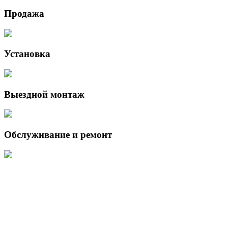
Продажа
Установка
Выездной монтаж
Обслуживание и ремонт
Данный интернет-сайт носит исключительно информационный
характер и ни при каких условиях не является публичной офертой,
определяемой положениями Статьи 437 (2) Гражданского кодекса
Российской Федерации.
Для получения подробной информации о наличии и стоимости
указанных товаров и (или) услуг, пожалуйста, обращайтесь к
менеджеру сайта с помощью специальной формы связи или по