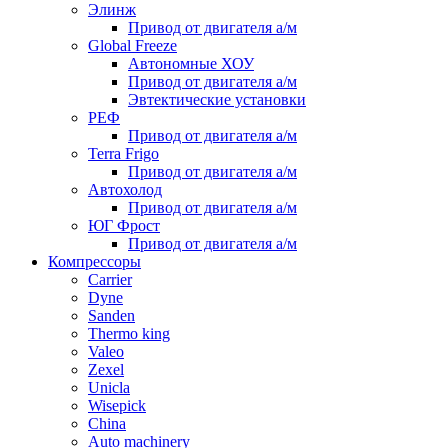
Элинж
Привод от двигателя а/м
Global Freeze
Автономные ХОУ
Привод от двигателя а/м
Эвтектические установки
РЕФ
Привод от двигателя а/м
Terra Frigo
Привод от двигателя а/м
Автохолод
Привод от двигателя а/м
ЮГ Фрост
Привод от двигателя а/м
Компрессоры
Carrier
Dyne
Sanden
Thermo king
Valeo
Zexel
Unicla
Wisepick
China
Auto machinery