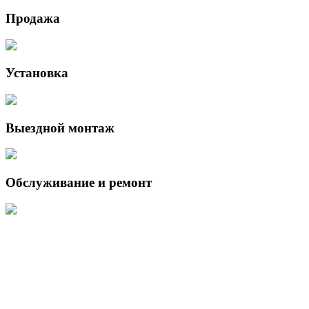
Продажа
Установка
Выездной монтаж
Обслуживание и ремонт
Данный интернет-сайт носит исключительно информационный
характер и ни при каких условиях не является публичной офертой,
определяемой положениями Статьи 437 (2) Гражданского кодекса
Российской Федерации.
Для получения подробной информации о наличии и стоимости
указанных товаров и (или) услуг, пожалуйста, обращайтесь к
менеджеру сайта с помощью специальной формы связи или по