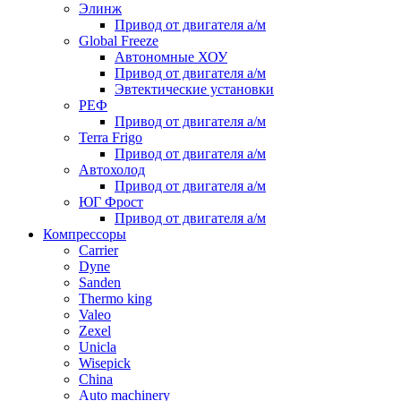
Элинж
Привод от двигателя а/м
Global Freeze
Автономные ХОУ
Привод от двигателя а/м
Эвтектические установки
РЕФ
Привод от двигателя а/м
Terra Frigo
Привод от двигателя а/м
Автохолод
Привод от двигателя а/м
ЮГ Фрост
Привод от двигателя а/м
Компрессоры
Carrier
Dyne
Sanden
Thermo king
Valeo
Zexel
Unicla
Wisepick
China
Auto machinery