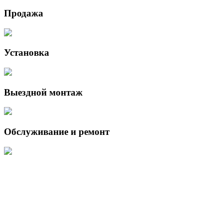
Продажа
Установка
Выездной монтаж
Обслуживание и ремонт
Данный интернет-сайт носит исключительно информационный
характер и ни при каких условиях не является публичной офертой,
определяемой положениями Статьи 437 (2) Гражданского кодекса
Российской Федерации.
Для получения подробной информации о наличии и стоимости
указанных товаров и (или) услуг, пожалуйста, обращайтесь к
менеджеру сайта с помощью специальной формы связи или по