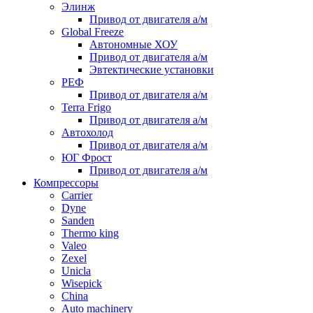
Элинж
Привод от двигателя а/м
Global Freeze
Автономные ХОУ
Привод от двигателя а/м
Эвтектические установки
РЕФ
Привод от двигателя а/м
Terra Frigo
Привод от двигателя а/м
Автохолод
Привод от двигателя а/м
ЮГ Фрост
Привод от двигателя а/м
Компрессоры
Carrier
Dyne
Sanden
Thermo king
Valeo
Zexel
Unicla
Wisepick
China
Auto machinery