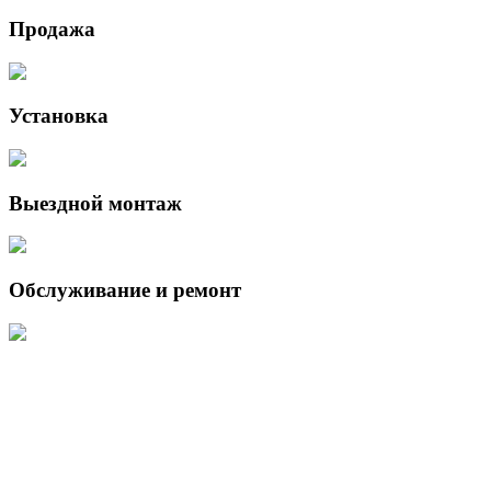
Продажа
Установка
Выездной монтаж
Обслуживание и ремонт
Данный интернет-сайт носит исключительно информационный
характер и ни при каких условиях не является публичной офертой,
определяемой положениями Статьи 437 (2) Гражданского кодекса
Российской Федерации.
Для получения подробной информации о наличии и стоимости
указанных товаров и (или) услуг, пожалуйста, обращайтесь к
менеджеру сайта с помощью специальной формы связи или по