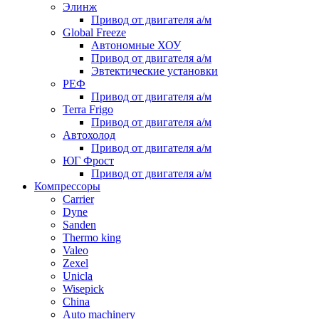
Элинж
Привод от двигателя а/м
Global Freeze
Автономные ХОУ
Привод от двигателя а/м
Эвтектические установки
РЕФ
Привод от двигателя а/м
Terra Frigo
Привод от двигателя а/м
Автохолод
Привод от двигателя а/м
ЮГ Фрост
Привод от двигателя а/м
Компрессоры
Carrier
Dyne
Sanden
Thermo king
Valeo
Zexel
Unicla
Wisepick
China
Auto machinery