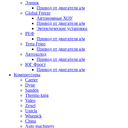
Элинж
Привод от двигателя а/м
Global Freeze
Автономные ХОУ
Привод от двигателя а/м
Эвтектические установки
РЕФ
Привод от двигателя а/м
Terra Frigo
Привод от двигателя а/м
Автохолод
Привод от двигателя а/м
ЮГ Фрост
Привод от двигателя а/м
Компрессоры
Carrier
Dyne
Sanden
Thermo king
Valeo
Zexel
Unicla
Wisepick
China
Auto machinery