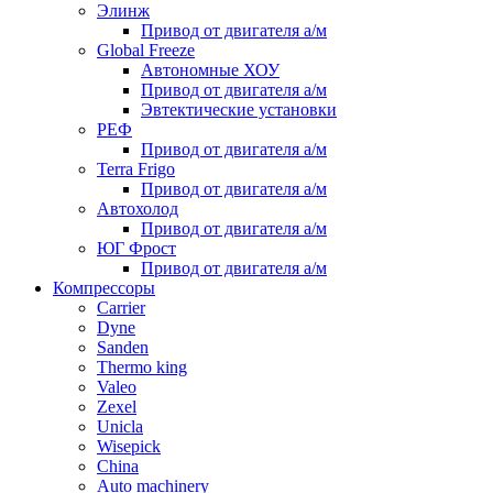
Элинж
Привод от двигателя а/м
Global Freeze
Автономные ХОУ
Привод от двигателя а/м
Эвтектические установки
РЕФ
Привод от двигателя а/м
Terra Frigo
Привод от двигателя а/м
Автохолод
Привод от двигателя а/м
ЮГ Фрост
Привод от двигателя а/м
Компрессоры
Carrier
Dyne
Sanden
Thermo king
Valeo
Zexel
Unicla
Wisepick
China
Auto machinery