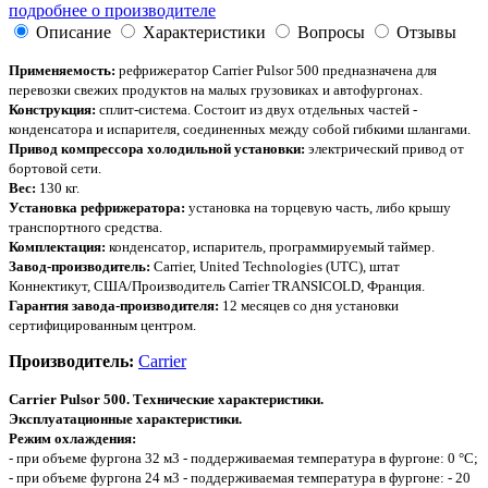
подробнее о производителе
Описание
Характеристики
Вопросы
Отзывы
Применяемость:
рефрижератор Cаrrier Pulsor 500 предназначена для
перевозки свежих продуктов на малых грузовиках и автофургонах.
Конструкция:
сплит-система. Состоит из двух отдельных частей -
конденсатора и испарителя, соединенных между собой гибкими шлангами.
Привод компрессора холодильной установки:
электрический привод от
бортовой сети.
Вес:
130 кг.
Установка рефрижератора:
установка на торцевую часть, либо крышу
транспортного средства.
Комплектация:
конденсатор, испаритель, программируемый таймер.
Завод-производитель:
Cаrrier, United Technologies (UTC), штат
Коннектикут, США/Производитель Carrier TRANSICOLD, Франция.
Гарантия завода-производителя:
12 месяцев со дня установки
сертифицированным центром.
Производитель:
Carrier
Cаrrier Pulsor 500. Технические характеристики.
Эксплуатационные характеристики.
Режим охлаждения:
- при объеме фургона 32 м3 - поддерживаемая температура в фургоне: 0 °С;
- при объеме фургона 24 м3 - поддерживаемая температура в фургоне: - 20