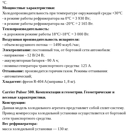
°С.
Мощностные характеристики:
Холодопроизводительность при температуре окружающей среды +30°С
- в режиме работы рефрижератора на 0°C = 3 930 Вт;
- в режиме работы рефрижератора на -20°C = 2 165 Вт.
Теплопроизводительность:
- в дорожном режиме работы 18°C/-18°C = 3 000 Вт.
Воздушная производительность испарителя:
- объем воздушного потока — 1490 м.куб./час;
Электропитание:
постоянный ток, от бортовой сети автомобиля:
- напряжение - 12 В/24 В;
- аккумуляторная батарея - 90 А ч;
- номинал генератора транспортного средства: 125 A.
Оттаивание:
производится горячим газом. Режимы оттаивания:
- автоматический;
Хладагент:
фреон R-404 A (заправка 1, 8 кг).
Cаrrier Pulsor 500. Комплектация и геометрия. Геометрические и
весовые характеристики.
Конструкция:
Данная модель холодильного агрегата представляет собой сплит-систему.
Привод компрессора холодильной установки осуществляется от бортовой
сети транспортного средства.
Вес рефрижератора:
масса холодильной установки — 130 кг.