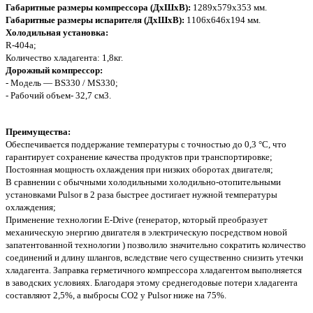
Габаритные размеры компрессора (ДхШхВ):
1289х579х353 мм.
Габаритные размеры испарителя (ДхШхВ):
1106х646х194 мм.
Холодильная установка:
R-404a;
Количество хладагента: 1,8кг.
Дорожный компрессор:
- Модель — BS330 / MS330;
- Рабочий объем- 32,7 см3.
Преимущества:
Обеспечивается поддержание температуры c точностью до 0,3 °C, что
гарантирует сохранение качества продуктов при транспортировке;
Постоянная мощность охлаждения при низких оборотах двигателя;
В сравнении с обычными холодильными холодильно-отопительными
установками Pulsor в 2 раза быстрее достигает нужной температуры
охлаждения;
Применение технологии E-Drive (генератор, который преобразует
механическую энергию двигателя в электрическую посредством новой
запатентованной технологии ) позволило значительно сократить количество
соединений и длину шлангов, вследствие чего существенно снизить утечки
хладагента. Заправка герметичного компрессора хладагентом выполняется
в заводских условиях. Благодаря этому среднегодовые потери хладагента
составляют 2,5%, а выбросы CO2 у Pulsor ниже на 75%.