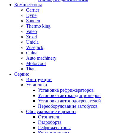
Компрессоры
Carrier
Dyne
Sanden
Thermo king
Valeo
Zexel
Unicla
Wisepick
China
Auto machinery
Motorcool
Titan
Сервис
Инструкции
Установка
Установка рефрижераторов
Установка автокондиционеров
Установка автоподогревателей
Переоборудование автобусов
Обслуживание и ремонт
Отопители
Гидроборта
Рефрижераторы
Кондиционеры