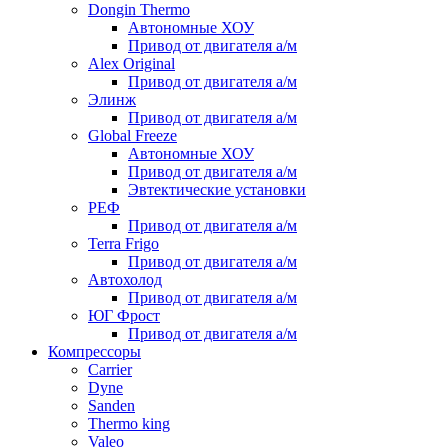
Dongin Thermo
Автономные ХОУ
Привод от двигателя а/м
Alex Original
Привод от двигателя а/м
Элинж
Привод от двигателя а/м
Global Freeze
Автономные ХОУ
Привод от двигателя а/м
Эвтектические установки
РЕФ
Привод от двигателя а/м
Terra Frigo
Привод от двигателя а/м
Автохолод
Привод от двигателя а/м
ЮГ Фрост
Привод от двигателя а/м
Компрессоры
Carrier
Dyne
Sanden
Thermo king
Valeo