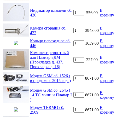
Индикатор пламени сб.
В
556.00
426
корзину
Камера сгорания сб.
В
3948.00
422
корзину
Кольцо переходное сб.
В
1639.00
446
корзину
Комплект ремонтный
для Планар 8ДM
В
227.00
(Прокладка д. 437,
корзину
Прокладка д. 16)
Модем GSM cб. 1526 (
В
8671.00
в продаже с 2015 года)
корзину
Модем GSM сб. 2645 (
В
14 ТС мини и Планар 2
8671.00
корзину
)
Модем TERMO cб.
В
8671.00
2509
корзину