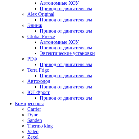
Автономные ХОУ
Привод от двигателя а/м
Alex Original
Привод от двигателя а/м
Элинж
Привод от двигателя а/м
Global Freeze
Автономные ХОУ
Привод от двигателя а/м
Эвтектические установки
РЕФ
Привод от двигателя а/м
Terra Frigo
Привод от двигателя а/м
Автохолод
Привод от двигателя а/м
ЮГ Фрост
Привод от двигателя а/м
Компрессоры
Carrier
Dyne
Sanden
Thermo king
Valeo
Zexel