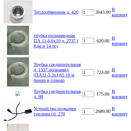
В
Теплообменник д. 420
3043.00
корзину
трубка полиамидная
В
ПА 11-6,0х10 д. 2737 (
620.00
корзину
8дм и 14 тс)
Трубка соединительная
д. 1537 полиамид
В
723.00
(ПА11-5,3х1,65 10 м
корзину
бинар и планар
Трубка соединительная
В
175.00
д. 98
корзину
Устройство подкачки
В
2689.00
топлива сб. 270
корзину