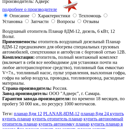
Производитель: Адверс
подробнее о производителе
Описание
Характеристики
Техпомощь
Установка
Запчасти
Вопросы
Отзывы
Воздушный отопитель Планар 8ДМ-12, дизель, 6 кВт, 12
Вольт.
Применяемость:
отопитель воздушный дизельный Планар
8ДМ-12 предназначен для обогрева специальных грузовых
автомобилей, спецтехники и автобусов с бортовой сетью 12В.
Комплектация:
отопитель, полный монтажный комплект
(включает в себя все необходимое для установки почти на
любое автотранспортное средство), топливный бак емкостью
V=7л., топливный насос, пульт управления, выхлопная гофра,
гофра на забор воздуха, проводка, топливопровод, расходные
материалы.
Страна-производитель:
Россия.
Завод-производитель:
ООО "Адверс", г. Самара.
Гарантия завода-производителя:
по времени 18 месяцев, по
пробегу 50 000 км., по ресурсу 1000 моточасов.
Теги:
планар 8дм 12
PLANAR-8DM-12
планар 8дм 24 купить
купить планар
купить отопитель планар
купить автономный
отопитель планар
купить автономку планар
купить планар в