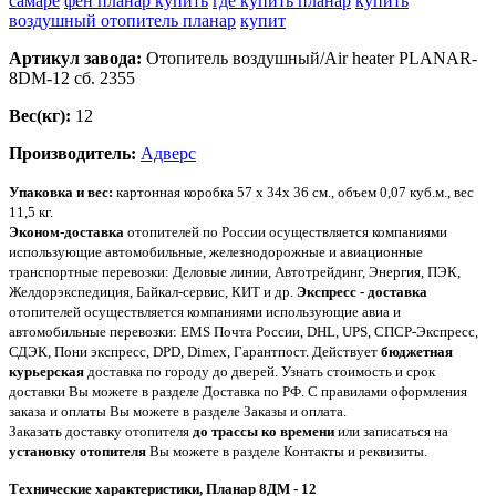
самаре
фен планар купить
где купить планар
купить
воздушный отопитель планар
купит
Артикул завода:
Отопитель воздушный/Air heater PLANAR-
8DM-12 сб. 2355
Вес(кг):
12
Производитель:
Адверс
Упаковка и вес:
картонная коробка 57 х 34х 36 см., объем 0,07 куб.м., вес
11,5 кг.
Эконом-доставка
отопителей по России осуществляется компаниями
использующие автомобильные, железнодорожные и авиационные
транспортные перевозки: Деловые линии, Автотрейдинг, Энергия, ПЭК,
Желдорэкспедиция, Байкал-сервис, КИТ и др.
Экспресс - доставка
отопителей осуществляется компаниями использующие авиа и
автомобильные перевозки: EMS Почта России, DHL, UPS, СПСР-Экспресс,
СДЭК, Пони экспресс, DPD, Dimex, Гарантпост. Действует
бюджетная
курьерская
доставка по городу до дверей. Узнать стоимость и срок
доставки Вы можете в разделе Доставка по РФ. С правилами оформления
заказа и оплаты Вы можете в разделе Заказы и оплата.
Заказать доставку отопителя
до трассы ко времени
или записаться на
установку отопителя
Вы можете в разделе Контакты и реквизиты.
Технические характеристики, Планар 8ДМ - 12