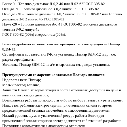
Выше 0 – Топливо дизельное Л-0,2-40 или Л-02-62ГОСТ 305-82
От 0 до -5 – Топливо дизельное З-0,2 минус 35 ГОСТ 305-82
От -5 до -20 – Топливо дизельное З-0,2 минус 35 ГОСТ305-82 или Топливо
дизельное З-0,2 минус 45 ГОСТ305-82
Ниже -20 – Топливо дизельное А-0,4 ГОСТ305-82 или смесь дизельного
топлива З-0,2 минус 45
ГОСТ 305-82 (50%) с керосином (50%).
Более подробную техническую информацию см. в инструкции на Планар
8ДМ-12.
Сертификаты соответствия РФ, на установку Планар 8ДМ-12 и др. см.
раздел сертификаты.
Установка Планар 8ДМ-12 на а/м в картинках см. раздел установка.
Преимуществами самарских «автономок Планар» являются:
Недорогая цена Планар;
Малый расход топлива;
Запчасти Планар, которые входят в состав отопителя, доступны по цене и
наличию на складах дилеров;
Возможность работы по мощности либо по выбору температуры в салоне;
Низкое потребление электроэнергии при отоплении салона во время
продолжительной стоянки автомобиля с выключенным двигателем
Низкий уровень шума и увеличенный ресурс работы благодаря
применению бесколлекторного электродвигателя собственной разработки
Постоянная автоматическая диагностика отопителя