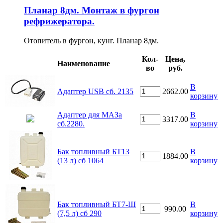
Планар 8дм. Монтаж в фургон
рефрижератора.
Отопитель в фургон, кунг. Планар 8дм.
Кол-
Цена,
Наименование
во
руб.
В
Адаптер USB сб. 2135
2662.00
корзину
Адаптер для МАЗа
В
3317.00
сб.2280.
корзину
Бак топливный БТ13
В
1884.00
(13 л) сб 1064
корзину
Бак топливный БТ7-Ш
В
990.00
(7,5 л) сб 290
корзину