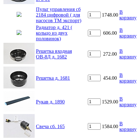
Пульт управления сб
В
2184 цифровой ( для
1748.00
корзину
насосов ТМ экспорт)
Радиатор д. 421 (
В
кольцо из двух
606.00
корзину
половинок)
Решетка входная
В
272.00
ОВ-8Д д. 1682
корзину
В
Решетка д. 1681
454.00
корзину
В
Рукав д. 1890
1529.00
корзину
В
Свеча сб. 165
1584.00
корзину