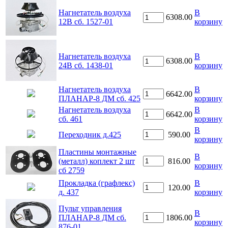
Нагнетатель воздуха
В
6308.00
12В сб. 1527-01
корзину
Нагнетатель воздуха
В
6308.00
24В сб. 1438-01
корзину
Нагнетатель воздуха
В
6642.00
ПЛАНАР-8 ДМ сб. 425
корзину
Нагнетатель воздуха
В
6642.00
сб. 461
корзину
В
Переходник д.425
590.00
корзину
Пластины монтажные
В
(металл) коплект 2 шт
816.00
корзину
сб 2759
Прокладка (графлекс)
В
120.00
д. 437
корзину
Пульт управления
В
ПЛАНАР-8 ДМ сб.
1806.00
корзину
876-01