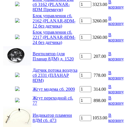
В
сб 3162 (PLANAR-
3323.00
корзину
8DM Премиум)
Блок управления сб.
В
2162 (PLANAR-8DM-
3260.00
корзину
12 без датчика)
Блок управления сб.
В
2217 (PLANAR-8DM-
3260.00
корзину
24 без датчика)
Вентилятор (для
В
207.00
Планар 8ДМ) д. 1520
корзину
Датчик потока воздуха
В
сб 2331 (ПЛАНАР
778.00
корзину
8DM)
В
Жгут модема сб. 2009
314.00
корзину
Жгут переходной сб.
В
898.00
77
корзину
Индикатор пламени
В
1053.00
8ДМ сб. 473
корзину