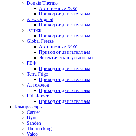
Dongin Thermo
Автономные ХОУ
Привод от двигателя а/м
Alex Original
Привод от двигателя а/м
Элинж
Привод от двигателя а/м
Global Freeze
Автономные ХОУ
Привод от двигателя а/м
Эвтектические установки
РЕФ
Привод от двигателя а/м
Terra Frigo
Привод от двигателя а/м
Автохолод
Привод от двигателя а/м
ЮГ Фрост
Привод от двигателя а/м
Компрессоры
Carrier
Dyne
Sanden
Thermo king
Valeo