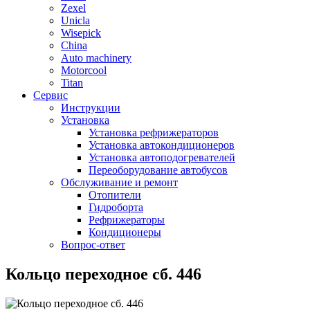
Zexel
Unicla
Wisepick
China
Auto machinery
Motorcool
Titan
Сервис
Инструкции
Установка
Установка рефрижераторов
Установка автокондиционеров
Установка автоподогревателей
Переоборудование автобусов
Обслуживание и ремонт
Отопители
Гидроборта
Рефрижераторы
Кондиционеры
Вопрос-ответ
Кольцо переходное сб. 446